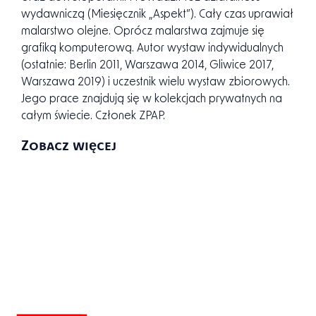
wydawnictwach poświęconych fotografii, ilustracji
oraz projektowaniu (The Wizards of Oz).
Współpracował z wieloma agencjami reklamowymi
oraz deweloperami. Prowadził też działalność
wydawniczą (Miesięcznik „Aspekt”). Cały czas uprawiał
malarstwo olejne. Oprócz malarstwa zajmuje się
grafiką komputerową. Autor wystaw indywidualnych
(ostatnie: Berlin 2011, Warszawa 2014, Gliwice 2017,
Warszawa 2019) i uczestnik wielu wystaw zbiorowych.
Jego prace znajdują się w kolekcjach prywatnych na
całym świecie. Członek ZPAP.