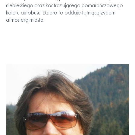
budynkami sugeruje gęsto zabudowane środowisko
miejskie. Styl malarski pozostaje impresjonistyczny, z
szerokimi pociągnięciami pędzla i ograniczoną paletą
kolorów, zdominowaną przez odcienie szarości,
niebieskiego oraz kontrastującego pomarańczowego
koloru autobusu. Dzieło to oddaje tętniącą życiem
atmosferę miasta.