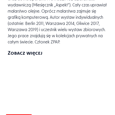
wydawnictwach poświęconych fotografii, ilustracji
oraz projektowaniu (The Wizards of Oz).
Współpracował z wieloma agencjami reklamowymi
oraz deweloperami. Prowadził też działalność
wydawniczą (Miesięcznik „Aspekt”). Cały czas uprawiał
malarstwo olejne. Oprócz malarstwa zajmuje się
grafiką komputerową. Autor wystaw indywidualnych
(ostatnie: Berlin 2011, Warszawa 2014, Gliwice 2017,
Warszawa 2019) i uczestnik wielu wystaw zbiorowych.
Jego prace znajdują się w kolekcjach prywatnych na
całym świecie. Członek ZPAP.