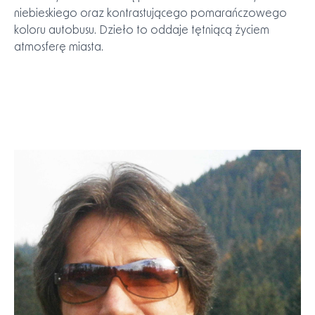
budynkami sugeruje gęsto zabudowane środowisko
miejskie. Styl malarski pozostaje impresjonistyczny, z
szerokimi pociągnięciami pędzla i ograniczoną paletą
kolorów, zdominowaną przez odcienie szarości,
niebieskiego oraz kontrastującego pomarańczowego
koloru autobusu. Dzieło to oddaje tętniącą życiem
atmosferę miasta.