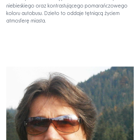
budynkami sugeruje gęsto zabudowane środowisko
miejskie. Styl malarski pozostaje impresjonistyczny, z
szerokimi pociągnięciami pędzla i ograniczoną paletą
kolorów, zdominowaną przez odcienie szarości,
niebieskiego oraz kontrastującego pomarańczowego
koloru autobusu. Dzieło to oddaje tętniącą życiem
atmosferę miasta.