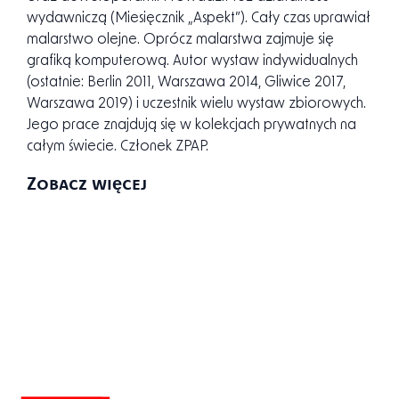
wydawnictwach poświęconych fotografii, ilustracji
oraz projektowaniu (The Wizards of Oz).
Współpracował z wieloma agencjami reklamowymi
oraz deweloperami. Prowadził też działalność
wydawniczą (Miesięcznik „Aspekt”). Cały czas uprawiał
malarstwo olejne. Oprócz malarstwa zajmuje się
grafiką komputerową. Autor wystaw indywidualnych
(ostatnie: Berlin 2011, Warszawa 2014, Gliwice 2017,
Warszawa 2019) i uczestnik wielu wystaw zbiorowych.
Jego prace znajdują się w kolekcjach prywatnych na
całym świecie. Członek ZPAP.