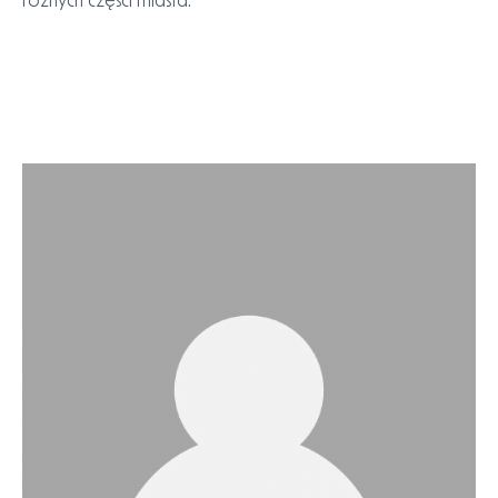
szczycie której znajduje się zamek lub forteca. Budynki są
zróżnicowane, w tym kopułowe struktury, wieże i łukowe
mosty. Widać również elementy industrializacji, takie jak
rury i koła wodne, z parą lub dymem unoszącym się z
różnych części miasta.