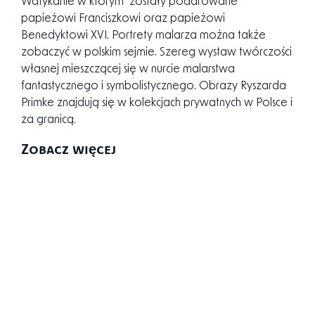
Warmińskim, Bazylika w Licheniu, oraz w pałacu w
Sannikach ( portrety Chopina oraz jego rodziny) Kopie
na zamówienie muzeów w Czarnolesie (kopie
Matejki ) i na Wawelu. Obrazy Primke znajdują się w
Watykanie w którym zostały podarowane
papieżowi Franciszkowi oraz papieżowi
Benedyktowi XVI. Portrety malarza można także
zobaczyć w polskim sejmie. Szereg wystaw twórczości
własnej mieszczącej się w nurcie malarstwa
fantastycznego i symbolistycznego. Obrazy Ryszarda
Primke znajdują się w kolekcjach prywatnych w Polsce i
za granicą.