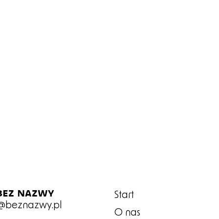
bez nazwy
Start
a@beznazwy.pl
O nas