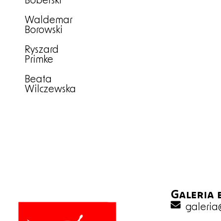
Boberski
Waldemar
Borowski
Ryszard
Primke
Beata
Wilczewska
Galeria 
galeri